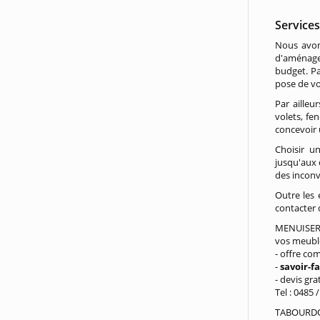
Service
Nous avon
d'aménagem
budget. Pa
pose de v
Par ailleu
volets, fe
concevoir 
Choisir u
jusqu'aux 
des inconv
Outre les 
contacter 
MENUISERI
vos meuble
- offre co
-
savoir-f
- devis gr
Tel : 0485 
TABOURDON