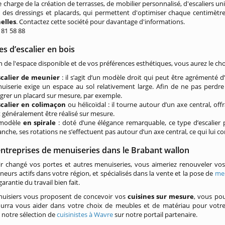
 charge de la création de terrasses, de mobilier personnalisé, d'escaliers un
 des dressings et placards, qui permettent d'optimiser chaque centimètre
elles
. Contactez cette société pour davantage d'informations.
/ 81 58 88
s d’escalier en bois
n de l'espace disponible et de vos préférences esthétiques, vous aurez le cho
scalier de meunier
: il s’agit d’un modèle droit qui peut être agrémenté 
uiserie exige un espace au sol relativement large. Afin de ne pas perdr
égrer un placard sur mesure, par exemple.
scalier en colimaçon
ou hélicoïdal : il tourne autour d’un axe central, of
t généralement être réalisé sur mesure.
 modèle
en spirale
: doté d’une élégance remarquable, ce type d’escalier p
anche, ses rotations ne s’effectuent pas autour d’un axe central, ce qui lui 
entreprises de menuiseries dans le Brabant wallon
ir changé vos portes et autres menuiseries, vous aimeriez renouveler vo
neurs actifs dans votre région, et spécialisés dans la vente et la pose de
men
garantie du travail bien fait.
nuisiers vous proposent de concevoir vos
cuisines sur mesure
, vous pou
pourra vous aider dans votre choix de meubles et de matériau pour votre
 notre sélection de
cuisinistes à Wavre
sur notre portail partenaire.