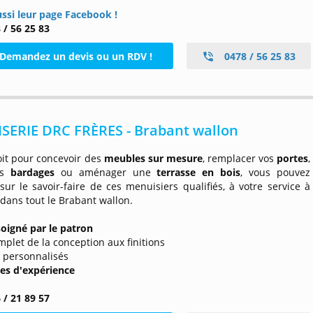
ussi leur page Facebook !
 / 56 25 83
Demandez un devis ou un RDV !
0478 / 56 25 83
SERIE DRC FRÈRES - Brabant wallon
oit pour concevoir des
meubles sur mesure
, remplacer vos
portes
,
os
bardages
ou aménager une
terrasse en bois
, vous pouvez
ur le savoir-faire de ces menuisiers qualifiés, à votre service à
dans tout le Brabant wallon.
soigné par le patron
omplet de la conception aux finitions
s personnalisés
es d'expérience
 / 21 89 57