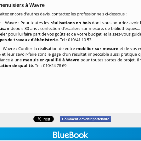
menuisiers à Wavre
itez encore d'autres devis, contactez les professionnels ci-dessous :
 - Wavre : Pour toutes les
réalisations en bois
dont vous pourriez avoir 
tisan
depuis 30 ans : confection d’escaliers sur mesure, de bibliothèques... 
peler pour lui faire part de vos goûts et de votre budget, et laissez-vous g
pes de travaux d’ébénisterie
. Tel : 010/41 10 53.
 Wavre : Confiez la réalisation de votre
mobilier sur mesure
et de vos
m
 et leur savoir-faire sont le gage d'un résultat impeccable aussi pratique 
fiance à une
menuisier qualifié à Wavre
pour toutes sortes de projet. I
cation de qualité
. Tel : 010/24 78 69.
Comment devenir partenaire