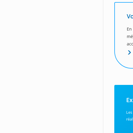
Vo
En 
mé
acc
Ex
Les
réa