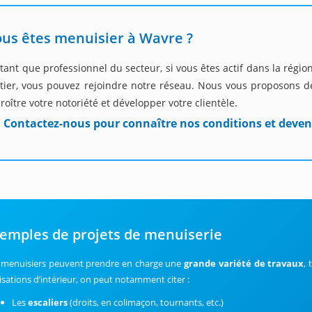
us êtes menuisier à Wavre ?
tant que professionnel du secteur, si vous êtes actif dans la régi
tier, vous pouvez rejoindre notre réseau. Nous vous proposons de
roître votre notoriété et développer votre clientèle.
Contactez-nous pour connaître nos conditions et deven
emples de projets de menuiserie
 menuisiers peuvent prendre en charge une
grande variété de travaux
, 
lisations d’intérieur, on peut notamment citer :
Les
escaliers
(droits, en colimaçon, tournants, etc.)