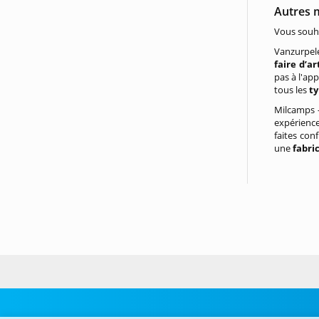
Autres 
Vous souha
Vanzurpele
faire d’ar
pas à l'ap
tous les
ty
Milcamps –
expérience
faites con
une
fabri