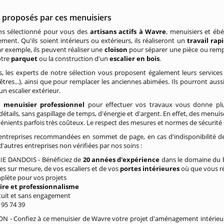
s proposés par ces menuisiers
s sélectionné pour vous des
artisans actifs à Wavre
, menuisiers et éb
ent. Qu'ils soient intérieurs ou extérieurs, ils réaliseront un
travail rap
r exemple, ils peuvent réaliser une
cloison
pour séparer une pièce ou rem
otre
parquet
ou la construction d'un
escalier en bois
.
rs, les experts de notre sélection vous proposent également leurs servic
nêtres...), ainsi que pour remplacer les anciennes abimées. Ils pourront au
un escalier extérieur.
n
menuisier professionnel
pour effectuer vos travaux vous donne plus
détails, sans gaspillage de temps, d'énergie et d'argent. En effet, des menu
énients parfois très coûteux. Le respect des mesures et normes de sécurité s
entreprises recommandées en sommet de page, en cas d'indisponibilité de
d'autres entreprises non vérifiées par nos soins :
E DANDOIS - Bénéficiez de
20 années d'expérience
dans le domaine du b
s sur mesure, de vos escaliers et de vos
portes intérieures
où que vous ré
mplète pour vos projets
aire et professionnalisme
atuit et sans engagement
/ 95 74 39
 - Confiez à ce menuisier de Wavre votre projet d'aménagement intérieur 