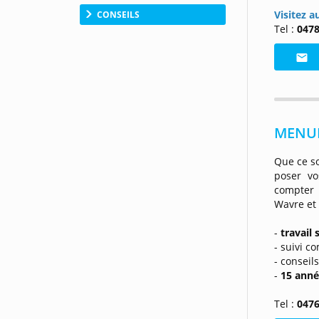
Visitez a
CONSEILS
Tel :
0478
MENUI
Que ce s
poser v
compter s
Wavre et 
-
travail 
- suivi c
- conseil
-
15 anné
Tel :
0476