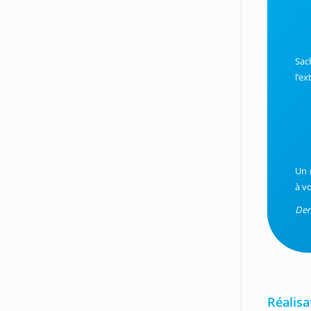
Sac
l’ex
Un 
à v
Der
Réalisa