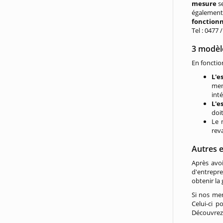
mesure
se
également
fonctionn
Tel : 0477 
3 modèle
En fonctio
L'e
men
int
L'e
doi
Le
rev
Autres 
Après avo
d'entrepre
obtenir la 
Si nos me
Celui-ci 
Découvrez