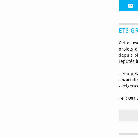
ETS G
Cette
me
projets 
depuis pl
réputés
- équipes
-
haut de
- exigenc
Tel :
081 