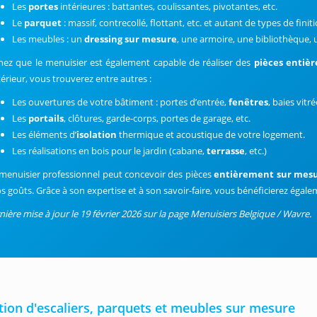
Les
portes
intérieures : battantes, coulissantes, pivotantes, etc.
Le
parquet
: massif, contrecollé, flottant, etc. et autant de types de finit
Les meubles : un
dressing sur mesure
, une armoire, une bibliothèque,
hez que le menuisier est également capable de réaliser des
pièces entiè
térieur, vous trouverez entre autres :
Les ouvertures de votre bâtiment : portes d’entrée,
fenêtres
, baies vitré
Les
portails
, clôtures, garde-corps, portes de garage, etc.
Les éléments d’
isolation
thermique et acoustique de votre logement.
Les réalisations en bois pour le jardin (cabane,
terrasse
, etc.)
menuisier professionnel peut concevoir des pièces
entièrement sur mes
os goûts. Grâce à son expertise et à son savoir-faire, vous bénéficierez égale
nière mise à jour le 19 février 2026 sur la page Menuisiers Belgique / Wavre.
tion d'escaliers, parquets et meubles sur mesure