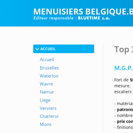
MENUISIERS BELGIQUE.
Top 
ACCUEIL
M.G.P
Fort de
5
mesure,
escaliers
- matéria
-
patrons
- nombreu
-
prix co
- finitio