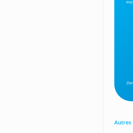
exp
Der
Autres 