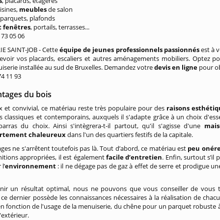
s
, placards, étagères
uisines,
meubles
de salon
, parquets, plafonds
t fenêtres
, portails, terrasses...
/ 73 05 06
E SAINT-JOB - Cette
équipe de jeunes professionnels passionnés
est à 
evoir vos placards, escaliers et autres aménagements mobiliers. Optez p
iserie installée au sud de Bruxelles. Demandez votre
devis en ligne
pour ob
374 11 93
ntages du bois
 et convivial, ce matériau reste très populaire pour des
raisons
esthétiq
rs classiques et contemporains, auxquels il s'adapte grâce à un choix d'esse
arras du choix. Ainsi s'intègrera-t-il partout, qu'il s'agisse d'une
mais
rtement chaleureux
dans l'un des quartiers festifs de la capitale.
ges ne s'arrêtent toutefois pas là. Tout d’abord, ce matériau est
peu onér
initions appropriées, il est également
facile d’entretien
. Enfin, surtout s’il
l’
environnement
: il ne dégage pas de gaz à effet de serre et prodigue u
nir un résultat optimal, nous ne pouvons que vous conseiller de vous 
; ce dernier possède les connaissances nécessaires à la réalisation de chacun 
en fonction de l'usage de la menuiserie, du chêne pour un parquet robuste à 
extérieur.