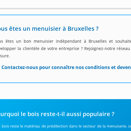
us êtes un menuisier à Bruxelles ?
us êtes un bon menuisier indépendant à Bruxelles et souhaitez
velopper la clientèle de votre entreprise ? Rejoignez-notre résea
sure.
Contactez-nous pour connaître nos conditions et deven
urquoi le bois reste-t-il aussi populaire ?
le bois reste le matériau de prédilection dans le secteur de la menuiserie, 