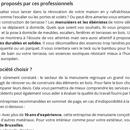
s proposés par ces professionnels
aitez vous lancer dans la rénovation de votre maison en y rafraîchissa
 comme l'escalier ou les portes et volets ? Ou peut-être aimeriez-vous entam
 construction de terrasse ? Les
menuisiers et les ébénistes
de notre sél
s se déplacent à domicile. Quels que soient vos souhaits, ils vous propos
n et la pose à domicile de meubles, escaliers, fenêtres et terrasses en bois. 
se montrera à l'écoute de vos attentes mais sera aussi attentif à propos
ons durables et solides
. Il vous déconseillera des essences trop tendres p
réquenté ou un parquet. Il vous orientera vers le teck ou le bambou pour ha
e de bain ou votre terrasse, ces essences exotiques résistant mieux à l'hu
s européen.
ociété choisir ?
z sûrement constaté : le secteur de la menuiserie regroupe un grand nomb
s’agit de rénover ou de construire des éléments en bois. Pour faire le bon cho
mparer leurs devis. Cela vous permettra de mieux comprendre les services off
écédents peut également vous aider à évaluer la qualité du travail fourni par l
entreprises recommandées en sommet de page, en cas d'indisponibilité à la 
es ci-dessous :
 Avec plus de
10 ans d'expérience
, cette entreprise de menuiserie conçoi
d'autres matériaux. Pour votre intérieur comme pour votre extérieur, vous
de Bruxelles
.