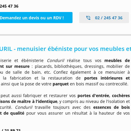
 245 47 36
Demandez un devis ou un RDV !
02 / 245 47 36
IL - menuisier ébéniste pour vos meubles et
iserie et ébénisterie
Conduril
réalise tous vos
meubles de
nt sur mesure
: placards, bibliothèques, dressings, mobilier de
ou de salle de bain, etc. Confiez également à ce menuisier à
s la fabrication et la restauration de
portes intérieures et
, ainsi que la pose de votre
parquet
en bois massif ou contrecollé.
l
peut aussi fabriquer et restaurer vos
portes d'entrée, cochères
isons de maître
à l'identique
, y compris au niveau de l'isolation et
curité.
Conduril
travaille toujours avec des
essences de bois
t de qualité
pour vous assurer un résultat à la hauteur de vos
 / 21 89 71