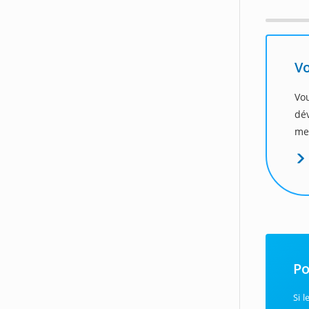
Vo
Vo
dé
me
Po
Si 