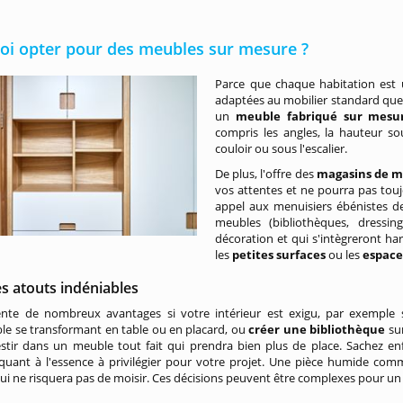
oi opter pour des meubles sur mesure ?
Parce que chaque habitation est 
adaptées au mobilier standard que
un
meuble fabriqué sur mesu
compris les angles, la hauteur s
couloir ou sous l'escalier.
De plus, l'offre des
magasins de mo
vos attentes et ne pourra pas touj
appel aux menuisiers ébénistes de
meubles (bibliothèques, dressi
décoration et qui s'intègreront h
les
petites surfaces
ou les
espace
s atouts indéniables
nte de nombreux avantages si votre intérieur est exigu, par exemple s'i
le se transformant en table ou en placard, ou
créer une bibliothèque
su
estir dans un meuble tout fait qui prendra bien plus de place. Sachez e
 quant à l'essence à privilégier pour votre projet. Une pièce humide com
qui ne risquera pas de moisir. Ces décisions peuvent être complexes pour un 