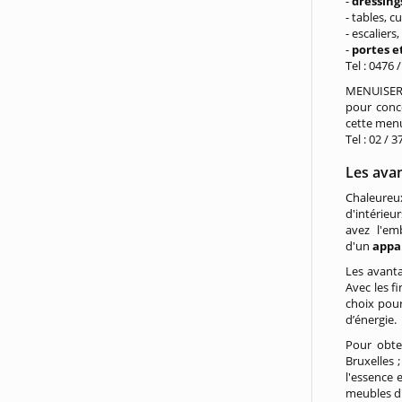
-
dressing
- tables, c
- escaliers
-
portes e
Tel : 0476 
MENUISERI
pour conc
cette menu
Tel : 02 / 
Les ava
Chaleureux
d'intérieu
avez l'emb
d'un
appa
Les avanta
Avec les f
choix pour 
d’énergie.
Pour obte
Bruxelles 
l'essence 
meubles d'