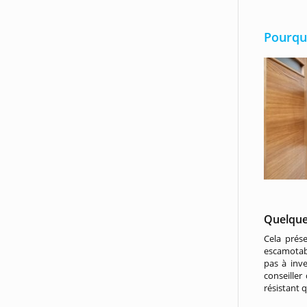
Pourqu
Quelque
Cela prése
escamotab
pas à inv
conseiller
résistant 