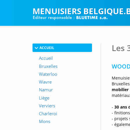
MENUISIERS BELGIQUE.
Les 
ACCUEIL
WOOD 
Menuisie
Bruxelle
mobilier
matériaux
-
30 ans 
- finitio
- projets
- égaleme