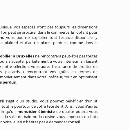
unique, vos espaces n’ont pas toujours les dimensions
 l'on peut se procurer dans le commerce. En optant pour
re
, vous pourrez exploiter tout l'espace disponible, y
ous plafond et d'autres places perdues, comme dans le
bilier à Bruxelles
ne rencontrera peut-être pas toutes
ours s'adapter parfaitement à votre intérieur. En faisant
 notre sélection, vous aurez l'assurance de profiter de
ngs, placards…) rencontrant vos goûts en termes de
armonieusement dans votre intérieur, tout en optimisant
s perdus
.
l s'agit d'un studio. Vous pourrez bénéficier d'un lit
r tout le pourtour de votre tête de lit. Ainsi, vous n'aurez
nfin qu'un
menuisier ébéniste
de qualité pourra vous
me la salle de bain ou la cuisine vous imposera un bois
novice, aussi n'hésitez pas à demander conseil.