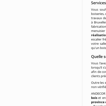
Service
Vous souh
boiseries,
travaux de
à Bruxelle
fabricatio
menuisier 
réalisati
escalier f
votre sall
qu'un boi
Quelle s
Vous l’ave
lorsqu’il 
afin de co
clients pr
Outre les 
non vérifié
ANDECOR -
bois
et en 
province 