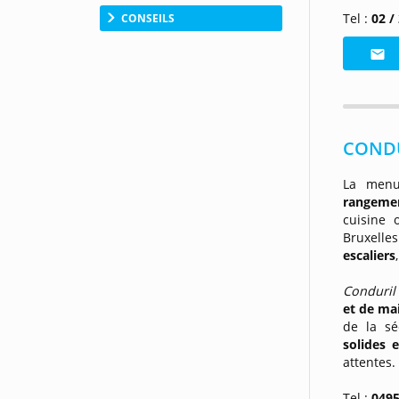
Tel :
02 /
CONSEILS
CONDUR
La menu
rangeme
cuisine 
Bruxelle
escaliers
Conduri
et de ma
de la sé
solides e
attentes.
Tel :
0495