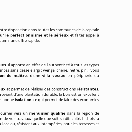
votre disposition dans toutes les communes de la capitale
our
le perfectionnisme et le sérieux
et faites appel à
tenir une offre rapide.
ues
. Il apporte en effet de l'authenticité à tous les types
nces sans cesse élargi : wengé, chêne, hêtre, pin... vous
on de maître
, d'une
villa cossue
en périphérie ou
eux
et permet de réaliser des constructions
résistantes
.
 provient d’une plantation durable, le bois est un excellent
ne bonne
isolation
, ce qui permet de faire des économies
tourner vers un
menuisier qualifié
dans la région de
de vos travaux, quelle que soit sa difficulté. Il choisira
l'acajou, résistant aux intempéries, pour les terrasses et